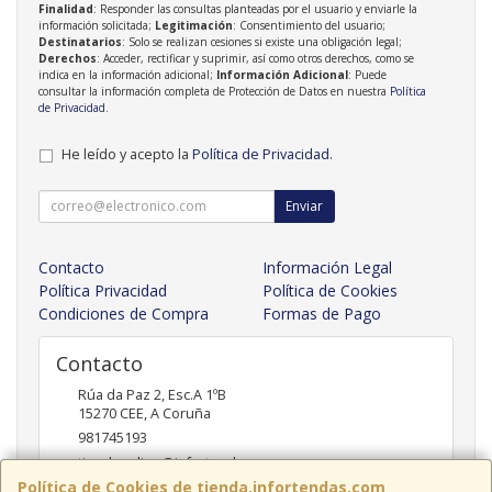
Finalidad
: Responder las consultas planteadas por el usuario y enviarle la
información solicitada;
Legitimación
: Consentimiento del usuario;
Destinatarios
: Solo se realizan cesiones si existe una obligación legal;
Derechos
: Acceder, rectificar y suprimir, así como otros derechos, como se
indica en la información adicional;
Información Adicional
: Puede
consultar la información completa de Protección de Datos en nuestra
Política
de Privacidad
.
He leído y acepto la
Política de Privacidad
.
Enviar
Contacto
Información Legal
Política Privacidad
Política de Cookies
Condiciones de Compra
Formas de Pago
Contacto
Rúa da Paz 2, Esc.A 1ºB
15270
CEE
,
A Coruña
981745193
tiendaonline@infortendas.com
Política de Cookies de tienda.infortendas.com