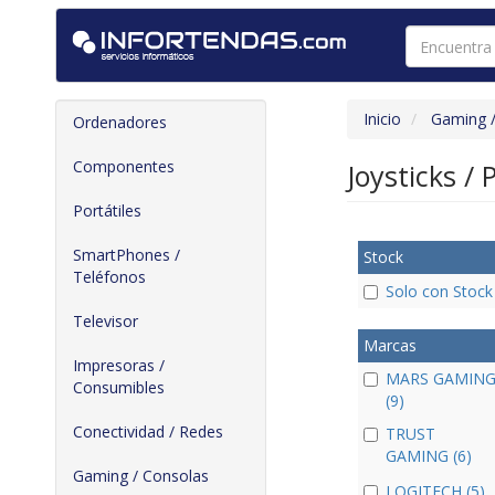
Inicio
Gaming /
Ordenadores
Componentes
Joysticks /
Portátiles
SmartPhones /
Stock
Teléfonos
Solo con Stock
Televisor
Marcas
Impresoras /
MARS GAMIN
Consumibles
(9)
Conectividad / Redes
TRUST
GAMING (6)
Gaming / Consolas
LOGITECH (5)