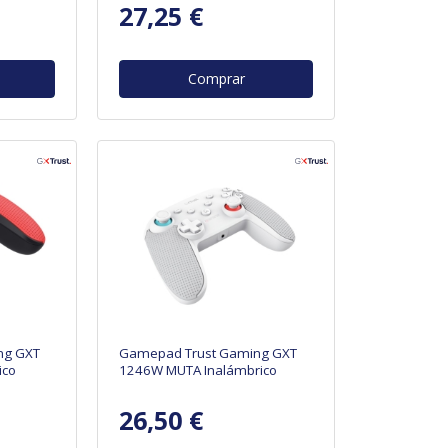
27,25 €
Comprar
ng GXT
Gamepad Trust Gaming GXT
ico
1246W MUTA Inalámbrico
26,50 €