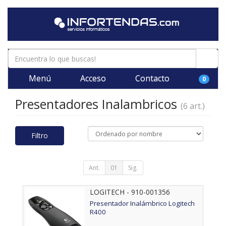
Menú
Acceso
Contacto
0
Presentadores Inalambricos
(6 art.)
Filtro
Ant.
01
Sig.
LOGITECH - 910-001356
Presentador Inalámbrico Logitech
R400