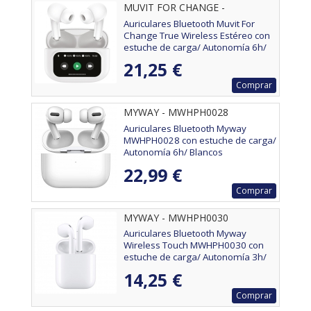
MUVIT FOR CHANGE -
MCTWS0007
Auriculares Bluetooth Muvit For
Change True Wireless Estéreo con
estuche de carga/ Autonomía 6h/
Blancos
21,25 €
Comprar
MYWAY - MWHPH0028
Auriculares Bluetooth Myway
MWHPH0028 con estuche de carga/
Autonomía 6h/ Blancos
22,99 €
Comprar
MYWAY - MWHPH0030
Auriculares Bluetooth Myway
Wireless Touch MWHPH0030 con
estuche de carga/ Autonomía 3h/
Blancos
14,25 €
Comprar