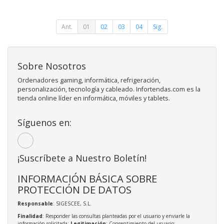
Ant.
01
02
03
04
Sig.
Sobre Nosotros
Ordenadores gaming, informática, refrigeración,
personalización, tecnología y cableado. Infortendas.com es la
tienda online líder en informática, móviles y tablets.
Síguenos en:
¡Suscríbete a Nuestro Boletín!
INFORMACIÓN BÁSICA SOBRE
PROTECCIÓN DE DATOS
Responsable
: SIGESCEE, S.L.
Finalidad
: Responder las consultas planteadas por el usuario y enviarle la
información solicitada;
Legitimación
: Consentimiento del usuario;