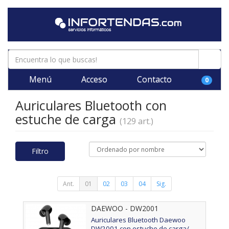
Menú
Acceso
Contacto
0
Auriculares Bluetooth con
estuche de carga
(129 art.)
Filtro
Ant.
01
02
03
04
Sig.
DAEWOO - DW2001
Auriculares Bluetooth Daewoo
DW2001 con estuche de carga/