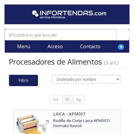
Menú
Acceso
Contacto
0
Procesadores de Alimentos
(3 art.)
Filtro
Ant.
01
Sig.
LAICA - APM007
Rodillo de Corte Laica APM007/
Formato Ravioli