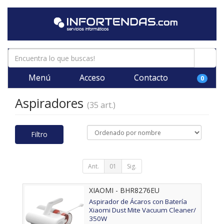
Menú
Acceso
Contacto
0
Aspiradores
(35 art.)
Filtro
Ant.
01
Sig.
XIAOMI - BHR8276EU
Aspirador de Ácaros con Batería
Xiaomi Dust Mite Vacuum Cleaner/
350W