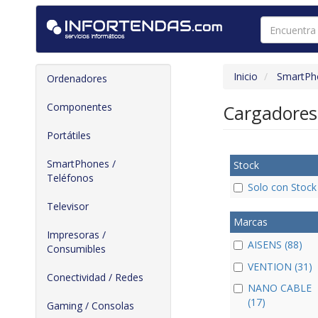
Inicio
SmartPho
Ordenadores
Componentes
Cargadore
Portátiles
SmartPhones /
Stock
Teléfonos
Solo con Stock
Televisor
Marcas
Impresoras /
AISENS (88)
Consumibles
VENTION (31)
Conectividad / Redes
NANO CABLE
(17)
Gaming / Consolas