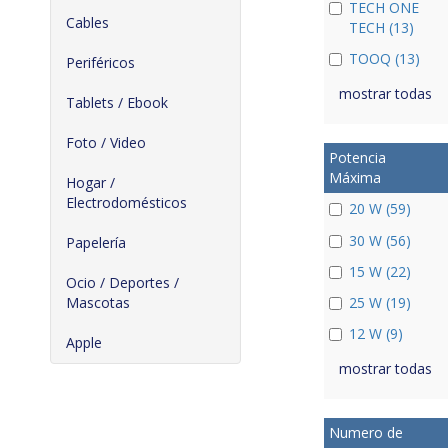
TECH ONE
Cables
TECH (13)
TOOQ (13)
Periféricos
mostrar todas
Tablets / Ebook
Foto / Video
Potencia
Máxima
Hogar /
Electrodomésticos
20 W (59)
30 W (56)
Papelería
15 W (22)
Ocio / Deportes /
Mascotas
25 W (19)
12 W (9)
Apple
mostrar todas
Numero de