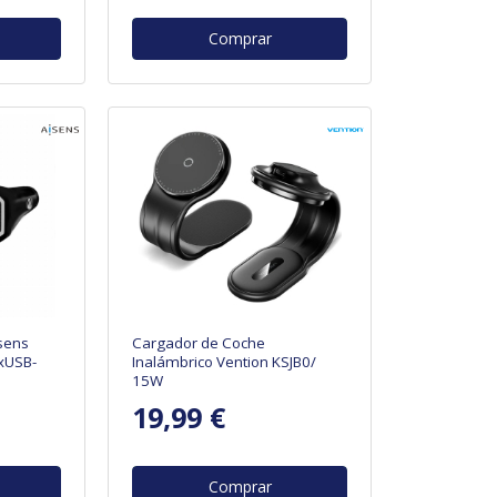
Comprar
sens
Cargador de Coche
xUSB-
Inalámbrico Vention KSJB0/
15W
19,99 €
Comprar