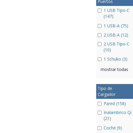
Puertos
1 USB Tipo-C
(147)
1 USB-A (75)
2 USB-A (12)
2 USB Tipo-C
(10)
1 Schuko (3)
mostrar todas
Tipo de
Cargador
Pared (158)
Inalambrico Qi
(21)
Coche (9)