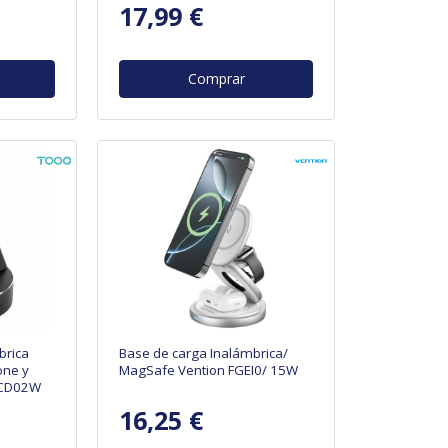
17,99 €
Comprar
brica
Base de carga Inalámbrica/
one y
MagSafe Vention FGEI0/ 15W
QCD02W
16,25 €