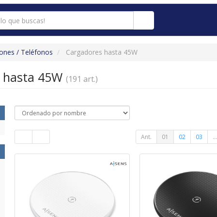
nes / Teléfonos
Cargadores hasta 45W
s hasta 45W
(191 art.)
Ant.
01
02
03
...