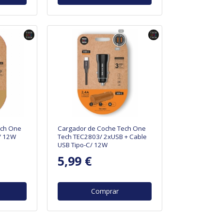
ech One
Cargador de Coche Tech One
/ 12W
Tech TEC2803/ 2xUSB + Cable
USB Tipo-C/ 12W
5,99 €
Comprar