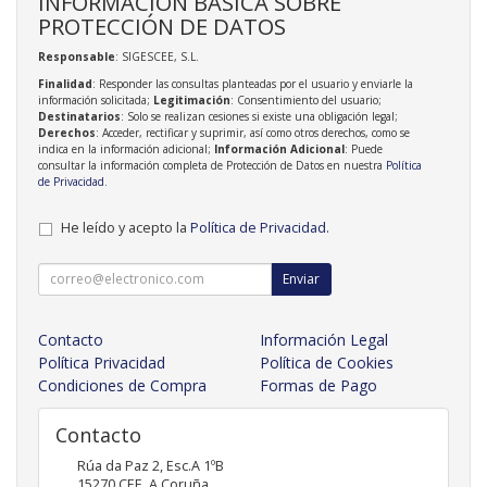
INFORMACIÓN BÁSICA SOBRE
PROTECCIÓN DE DATOS
Responsable
: SIGESCEE, S.L.
Finalidad
: Responder las consultas planteadas por el usuario y enviarle la
información solicitada;
Legitimación
: Consentimiento del usuario;
Destinatarios
: Solo se realizan cesiones si existe una obligación legal;
Derechos
: Acceder, rectificar y suprimir, así como otros derechos, como se
indica en la información adicional;
Información Adicional
: Puede
consultar la información completa de Protección de Datos en nuestra
Política
de Privacidad
.
He leído y acepto la
Política de Privacidad
.
Enviar
Contacto
Información Legal
Política Privacidad
Política de Cookies
Condiciones de Compra
Formas de Pago
Contacto
Rúa da Paz 2, Esc.A 1ºB
15270
CEE
,
A Coruña