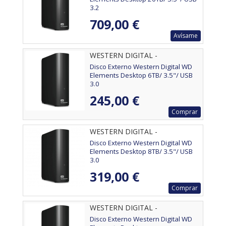
3.2
709,00 €
Avísame
WESTERN DIGITAL -
WDBWLG0060HBK-EESN
Disco Externo Western Digital WD
Elements Desktop 6TB/ 3.5"/ USB
3.0
245,00 €
Comprar
WESTERN DIGITAL -
WDBWLG0080HBK-EESN
Disco Externo Western Digital WD
Elements Desktop 8TB/ 3.5"/ USB
3.0
319,00 €
Comprar
WESTERN DIGITAL -
Disco Externo Western Digital WD