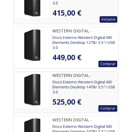
3.0
415,00 €
Avísame
WESTERN DIGITAL -
WDBWLG0120HBK-EESN
Disco Externo Western Digital WD
Elements Desktop 12TB/ 3.5"/ USB
3.0
449,00 €
Comprar
WESTERN DIGITAL -
WDBWLG0140HBK-EESN
Disco Externo Western Digital WD
Elements Desktop 14TB/ 3.5"/ USB
3.0
525,00 €
Comprar
WESTERN DIGITAL -
WDBWLG0200HBK-EESN
Disco Externo Western Digital WD
Elements Desktop 20TB/ 3.5"/ USB