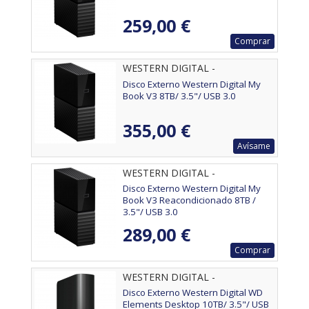
259,00 €
Comprar
WESTERN DIGITAL -
WDBBGB0080HBK-EESN
Disco Externo Western Digital My
Book V3 8TB/ 3.5"/ USB 3.0
355,00 €
Avísame
WESTERN DIGITAL -
Disco Externo Western Digital My
Book V3 Reacondicionado 8TB /
3.5"/ USB 3.0
289,00 €
Comprar
WESTERN DIGITAL -
WDBWLG0100HBK-EESN
Disco Externo Western Digital WD
Elements Desktop 10TB/ 3.5"/ USB