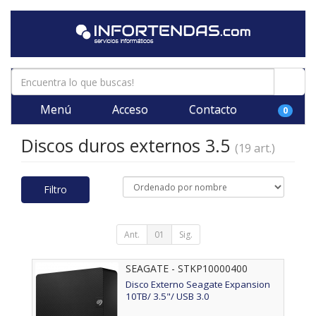
Menú
Acceso
Contacto
0
Discos duros externos 3.5
(19 art.)
Filtro
Ant.
01
Sig.
SEAGATE - STKP10000400
Disco Externo Seagate Expansion
10TB/ 3.5"/ USB 3.0