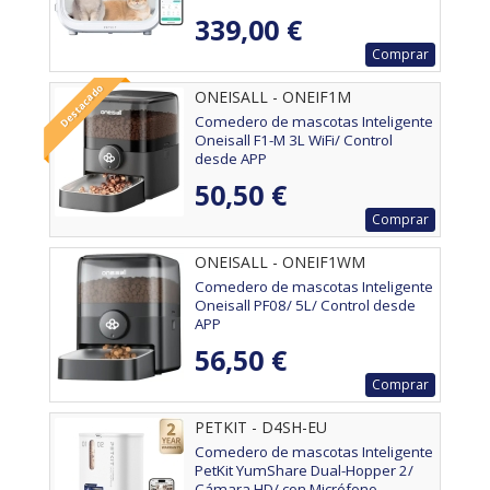
339,00 €
Comprar
Destacado
ONEISALL - ONEIF1M
Comedero de mascotas Inteligente
Oneisall F1-M 3L WiFi/ Control
desde APP
50,50 €
Comprar
ONEISALL - ONEIF1WM
Comedero de mascotas Inteligente
Oneisall PF08/ 5L/ Control desde
APP
56,50 €
Comprar
PETKIT - D4SH-EU
Comedero de mascotas Inteligente
PetKit YumShare Dual-Hopper 2/
Cámara HD/ con Micrófono