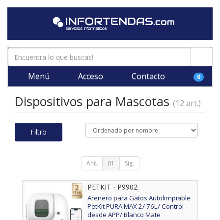
Menú
Acceso
Contacto
0
Dispositivos para Mascotas
(12 art.)
Filtro
Ant.
01
Sig.
PETKIT - P9902
Arenero para Gatos Autolimpiable
PetKit PURA MAX 2/ 76L/ Control
desde APP/ Blanco Mate