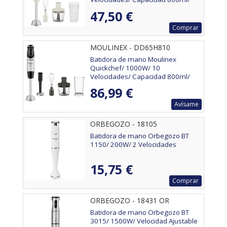
Incluye Varillas, Picadora y Vaso
47,50 €
Medidor
Comprar
MOULINEX - DD65H810
Batidora de mano Moulinex
Quickchef/ 1000W/ 10
Velocidades/ Capacidad 800ml/
Incluye Varillas, Picadora, Pasapuré
86,99 €
y Vaso Medidor
Avísame
ORBEGOZO - 18105
Batidora de mano Orbegozo BT
1150/ 200W/ 2 Velocidades
15,75 €
Comprar
ORBEGOZO - 18431 OR
Batidora de mano Orbegozo BT
3015/ 1500W/ Velocidad Ajustable