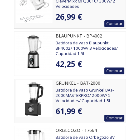
CleverMixx MFQ3010/ 300W/ 2
Velocidades
26,99 €
Comprar
BLAUPUNKT - BP4002
Batidora de vaso Blaupunkt
BP4002/ 1000W/ 3 Velocidades/
Capacidad 1.5L
42,25 €
Comprar
GRUNKEL - BAT-2000
MASTERPRO
Batidora de vaso Grunkel BAT-
2000MASTERPRO/ 2000W/ 5
Velocidades/ Capacidad 1.5L
61,99 €
Comprar
ORBEGOZO - 17664
Batidora de vaso Orbegozo BV