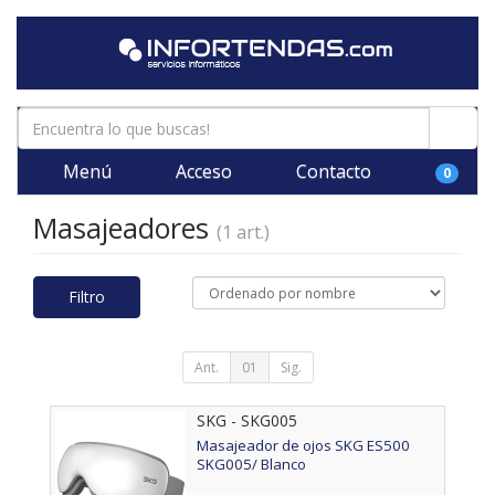
Menú
Acceso
Contacto
0
Masajeadores
(1 art.)
Filtro
Ant.
01
Sig.
SKG - SKG005
Masajeador de ojos SKG ES500
SKG005/ Blanco