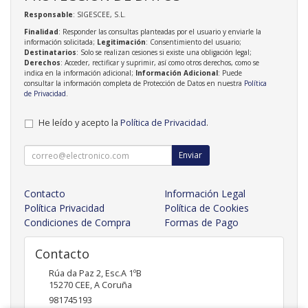
Responsable
: SIGESCEE, S.L.
Finalidad
: Responder las consultas planteadas por el usuario y enviarle la
información solicitada;
Legitimación
: Consentimiento del usuario;
Destinatarios
: Solo se realizan cesiones si existe una obligación legal;
Derechos
: Acceder, rectificar y suprimir, así como otros derechos, como se
indica en la información adicional;
Información Adicional
: Puede
consultar la información completa de Protección de Datos en nuestra
Política
de Privacidad
.
He leído y acepto la
Política de Privacidad
.
Enviar
Contacto
Información Legal
Política Privacidad
Política de Cookies
Condiciones de Compra
Formas de Pago
Contacto
Rúa da Paz 2, Esc.A 1ºB
15270
CEE
,
A Coruña
981745193