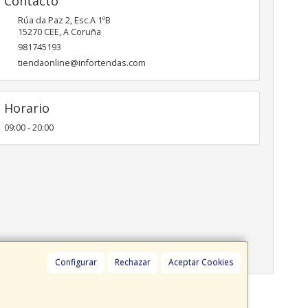
Contacto
Rúa da Paz 2, Esc.A 1ºB
15270
CEE
,
A Coruña
981745193
tiendaonline@infortendas.com
Horario
09:00 - 20:00
Configurar
Rechazar
Aceptar Cookies