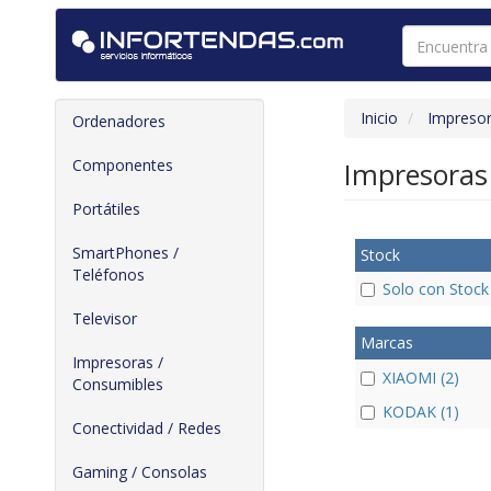
Inicio
Impresor
Ordenadores
Componentes
Impresoras 
Portátiles
SmartPhones /
Stock
Teléfonos
Solo con Stock
Televisor
Marcas
Impresoras /
XIAOMI (2)
Consumibles
KODAK (1)
Conectividad / Redes
Gaming / Consolas