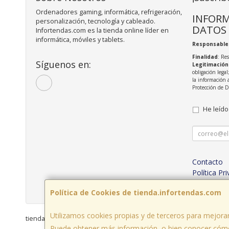
Ordenadores gaming, informática, refrigeración,
INFORM
personalización, tecnología y cableado.
DATOS
Infortendas.com es la tienda online líder en
informática, móviles y tablets.
Responsable
Finalidad
: Re
Síguenos en:
Legitimación
obligación legal
la información 
Protección de 
He leído
Contacto
Política Pr
Condicion
Política de Cookies de tienda.infortendas.com
Utilizamos cookies propias y de terceros para mejorar
tienda.infortendas.com © 2026
Puede obtener más información, o bien conocer cómo