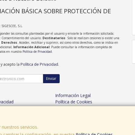
ACIÓN BÁSICA SOBRE PROTECCIÓN DE
: SIGESCEE, S.L.
sponder las consultas planteadas por el usuario y enviarle la información solicitada;
: Consentimiento del usuario;
Destinatarios
: Solo se realizan cesiones si existe una
;
Derechos
: Acceder, rectificar y suprimir, así como otros derechos, como se indica en
adicional;
Información Adicional
: Puede consultar la información completa de
Datos en nuestra
Política de Privacidad
.
 y acepto la
Política de Privacidad
.
Enviar
Información Legal
ivacidad
Política de Cookies
es de Compra
Formas de Pago
 nuestros servicios.
 cambiar la configuración, en nuestra
, , , , España. - C.I.F.: B15605298 - Tfno:
Política de Cookies
.