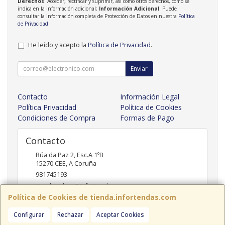
Derechos
: Acceder, rectificar y suprimir, así como otros derechos, como se
indica en la información adicional;
Información Adicional
: Puede
consultar la información completa de Protección de Datos en nuestra
Política
de Privacidad
.
He leído y acepto la
Política de Privacidad
.
Enviar
Contacto
Información Legal
Política Privacidad
Política de Cookies
Condiciones de Compra
Formas de Pago
Contacto
Rúa da Paz 2, Esc.A 1ºB
15270
CEE
,
A Coruña
981745193
tiendaonline@infortendas.com
Política de Cookies de tienda.infortendas.com
Configurar
Rechazar
Aceptar Cookies
Horario