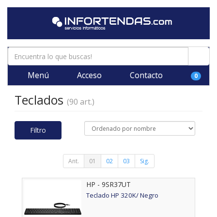
Menú
Acceso
Contacto
0
Teclados
(90 art.)
Filtro
Ant.
01
02
03
Sig.
HP - 9SR37UT
Teclado HP 320K/ Negro