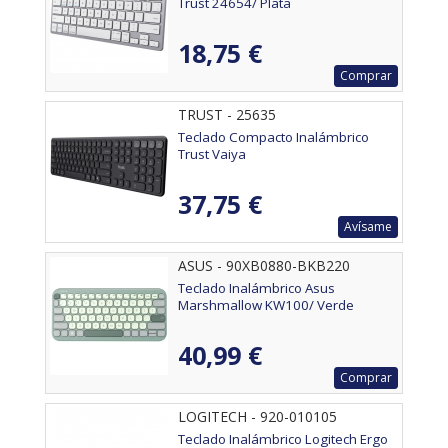
Trust 24654/ Plata
18,75 €
Comprar
TRUST - 25635
Teclado Compacto Inalámbrico
Trust Vaiya
37,75 €
Avísame
ASUS - 90XB0880-BKB220
Teclado Inalámbrico Asus
Marshmallow KW100/ Verde
40,99 €
Comprar
LOGITECH - 920-010105
Teclado Inalámbrico Logitech Ergo