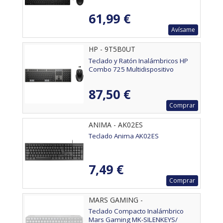
61,99 €
Avísame
HP - 9T5B0UT
Teclado y Ratón Inalámbricos HP
Combo 725 Multidispositivo
87,50 €
Comprar
ANIMA - AK02ES
Teclado Anima AK02ES
7,49 €
Comprar
MARS GAMING -
MKSILENKEYSWES
Teclado Compacto Inalámbrico
Mars Gaming MK-SILENKEYS/