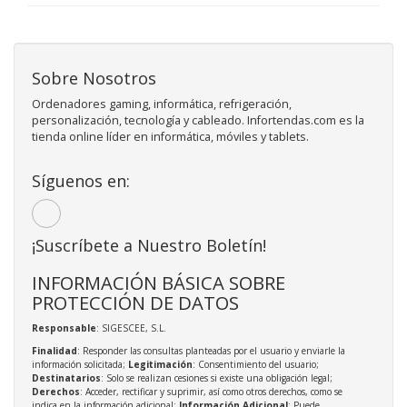
Sobre Nosotros
Ordenadores gaming, informática, refrigeración,
personalización, tecnología y cableado. Infortendas.com es la
tienda online líder en informática, móviles y tablets.
Síguenos en:
¡Suscríbete a Nuestro Boletín!
INFORMACIÓN BÁSICA SOBRE
PROTECCIÓN DE DATOS
Responsable
: SIGESCEE, S.L.
Finalidad
: Responder las consultas planteadas por el usuario y enviarle la
información solicitada;
Legitimación
: Consentimiento del usuario;
Destinatarios
: Solo se realizan cesiones si existe una obligación legal;
Derechos
: Acceder, rectificar y suprimir, así como otros derechos, como se
indica en la información adicional;
Información Adicional
: Puede