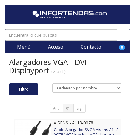
Menú
Acceso
Contacto
0
Alargadores VGA - DVI -
Displayport
(2 art.)
Filtro
Ant.
01
Sig.
AISENS - A113-0078
Cable Alargador SVGA Aisens A113-
0078/ VGA Macho - VGA Hembra/