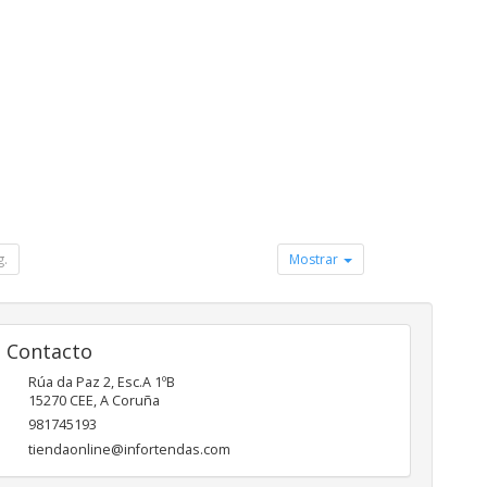
g.
Mostrar
Contacto
Rúa da Paz 2, Esc.A 1ºB
15270
CEE
,
A Coruña
981745193
tiendaonline@infortendas.com