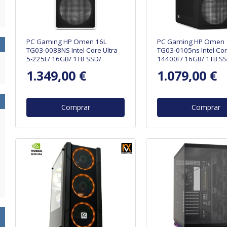
PC Gaming HP Omen 16L
PC Gaming HP Omen 
TG03-0088NS Intel Core Ultra
TG03-0105ns Intel Cor
5-225F/ 16GB/ 1TB SSD/
14400F/ 16GB/ 1TB SS
GeForce RTX 5060/ Sin Sistema
GeForce RTX 5050/ Si
1.349,00 €
1.079,00 €
Operativo
Operativo
Comprar
Comprar