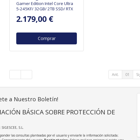
Gamer Edition Intel Core Ultra
5-245KF/ 32GB/ 2TB SSD/ RTX
5060Ti/ Sin Sistema Operativo
2.179,00 €
Comprar
Ant.
01
Si
ete a Nuestro Boletín!
ACIÓN BÁSICA SOBRE PROTECCIÓN DE
: SIGESCEE, S.L.
sponder las consultas planteadas por el usuario y enviarle la información solicitada;