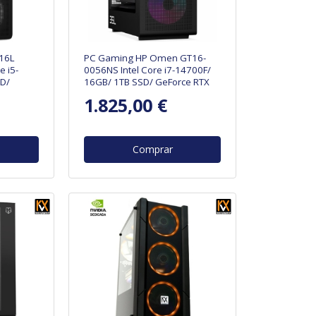
16L
PC Gaming HP Omen GT16-
e i5-
0056NS Intel Core i7-14700F/
D/
16GB/ 1TB SSD/ GeForce RTX
n Sistema
5060 Ti/ Sin Sistema Operativo
1.825,00 €
Comprar