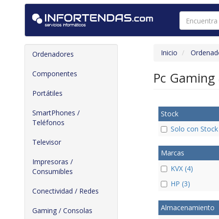
Inicio
Ordenad
Ordenadores
Componentes
Pc Gaming
Portátiles
SmartPhones /
Stock
Teléfonos
Solo con Stock
Televisor
Marcas
Impresoras /
KVX (4)
Consumibles
HP (3)
Conectividad / Redes
Almacenamiento
Gaming / Consolas