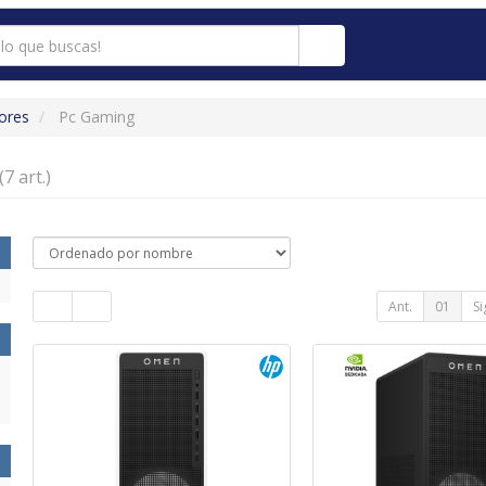
ores
Pc Gaming
(7 art.)
Ant.
01
Si