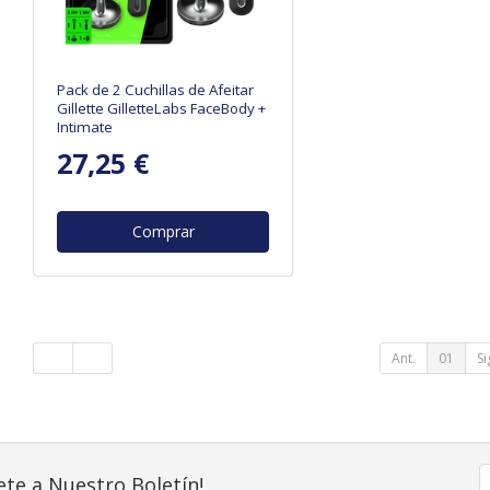
Pack de 2 Cuchillas de Afeitar
Gillette GilletteLabs FaceBody +
Intimate
27,25 €
Comprar
Ant.
01
Si
ete a Nuestro Boletín!