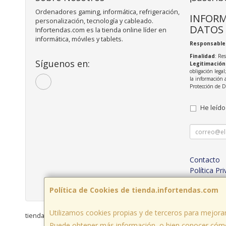
Ordenadores gaming, informática, refrigeración,
INFORM
personalización, tecnología y cableado.
DATOS
Infortendas.com es la tienda online líder en
informática, móviles y tablets.
Responsable
Finalidad
: Re
Síguenos en:
Legitimación
obligación legal
la información 
Protección de 
He leído
Contacto
Política Pr
Condicion
Política de Cookies de tienda.infortendas.com
Utilizamos cookies propias y de terceros para mejorar
tienda.infortendas.com © 2026
Puede obtener más información, o bien conocer cómo