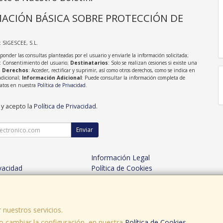
ACIÓN BÁSICA SOBRE PROTECCIÓN DE
: SIGESCEE, S.L.
sponder las consultas planteadas por el usuario y enviarle la información solicitada;
: Consentimiento del usuario;
Destinatarios
: Solo se realizan cesiones si existe una
;
Derechos
: Acceder, rectificar y suprimir, así como otros derechos, como se indica en
adicional;
Información Adicional
: Puede consultar la información completa de
Datos en nuestra
Política de Privacidad
.
 y acepto la
Política de Privacidad
.
Enviar
Información Legal
ivacidad
Política de Cookies
es de Compra
Formas de Pago
 nuestros servicios.
 cambiar la configuración, en nuestra
, , , , España. - C.I.F.: B15605298 - Tfno:
Política de Cookies
.