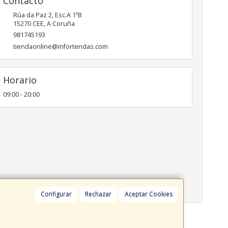
Contacto
Rúa da Paz 2, Esc.A 1ºB
15270
CEE
,
A Coruña
981745193
tiendaonline@infortendas.com
Horario
09:00 - 20:00
Configurar
Rechazar
Aceptar Cookies