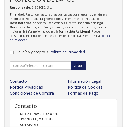
Responsable
: SIGESCEE, S.L.
Finalidad
: Responder las consultas planteadas por el usuario y enviarle la
información solicitada;
Legitimación
: Consentimiento del usuario;
Destinatarios
: Solo se realizan cesiones si existe una obligación legal;
Derechos
: Acceder, rectificar y suprimir, así como otros derechos, como se
indica en la información adicional;
Información Adicional
: Puede
consultar la información completa de Protección de Datos en nuestra
Política
de Privacidad
.
He leído y acepto la
Política de Privacidad
.
Enviar
Contacto
Información Legal
Política Privacidad
Política de Cookies
Condiciones de Compra
Formas de Pago
Contacto
Rúa da Paz 2, Esc.A 1ºB
15270
CEE
,
A Coruña
981745193