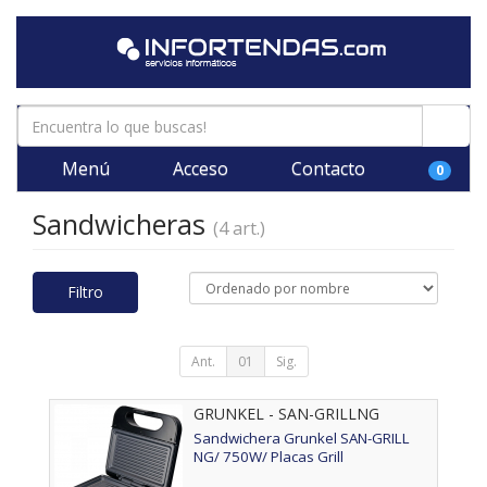
Menú
Acceso
Contacto
0
Sandwicheras
(4 art.)
Filtro
Ant.
01
Sig.
GRUNKEL - SAN-GRILLNG
Sandwichera Grunkel SAN-GRILL
NG/ 750W/ Placas Grill