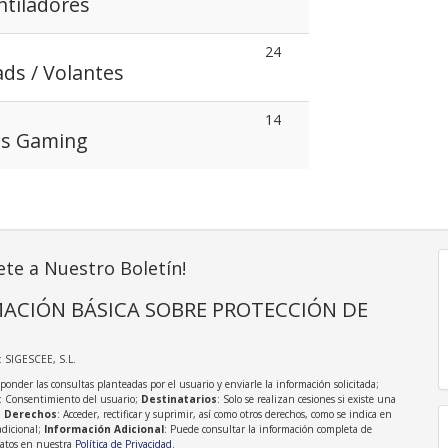
ntiladores
24
ads / Volantes
14
sas Gaming
ete a Nuestro Boletín!
ACIÓN BÁSICA SOBRE PROTECCIÓN DE
: SIGESCEE, S.L.
sponder las consultas planteadas por el usuario y enviarle la información solicitada;
: Consentimiento del usuario;
Destinatarios
: Solo se realizan cesiones si existe una
;
Derechos
: Acceder, rectificar y suprimir, así como otros derechos, como se indica en
adicional;
Información Adicional
: Puede consultar la información completa de
Datos en nuestra
Política de Privacidad
.