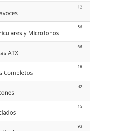
12
tavoces
56
iculares y Microfonos
66
jas ATX
16
ts Completos
42
tones
15
clados
93