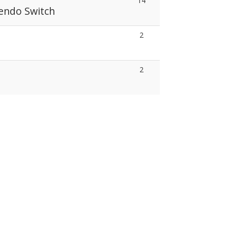
14
endo Switch
2
2