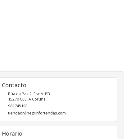
Contacto
Rúa da Paz 2, Esc.A 1ºB
15270
CEE
,
A Coruña
981745193
tiendaonline@infortendas.com
Horario