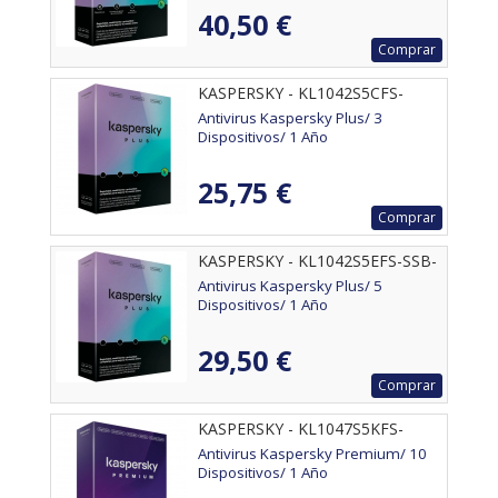
40,50 €
Comprar
KASPERSKY - KL1042S5CFS-
MSBES
Antivirus Kaspersky Plus/ 3
Dispositivos/ 1 Año
25,75 €
Comprar
KASPERSKY - KL1042S5EFS-SSB-
ES
Antivirus Kaspersky Plus/ 5
Dispositivos/ 1 Año
29,50 €
Comprar
KASPERSKY - KL1047S5KFS-
MSBES
Antivirus Kaspersky Premium/ 10
Dispositivos/ 1 Año