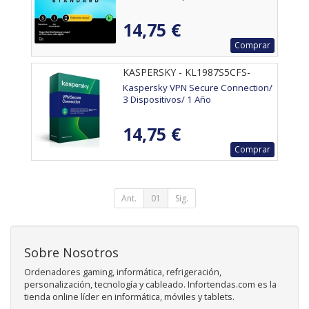
14,75 €
Comprar
KASPERSKY - KL1987S5CFS-
MSBES
Kaspersky VPN Secure Connection/
3 Dispositivos/ 1 Año
14,75 €
Comprar
Ant.
01
Sig.
Sobre Nosotros
Ordenadores gaming, informática, refrigeración,
personalización, tecnología y cableado. Infortendas.com es la
tienda online líder en informática, móviles y tablets.