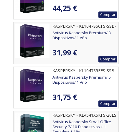
44,25 €
Comprar
KASPERSKY - KL1047S5CFS-SSB-
ES
Antivirus Kaspersky Premium/ 3
Dispositivos/ 1 Año
31,99 €
Comprar
KASPERSKY - KL1047S5EFS-SSB-
ES
Antivirus Kaspersky Premium/ 5
Dispositivos/ 1 Año
31,75 €
Comprar
KASPERSKY - KL4541X5KFS-20ES
Antivirus Kaspersky Small Office
Security 7/ 10 Dispositivos + 1
Servidor/ 1 Año