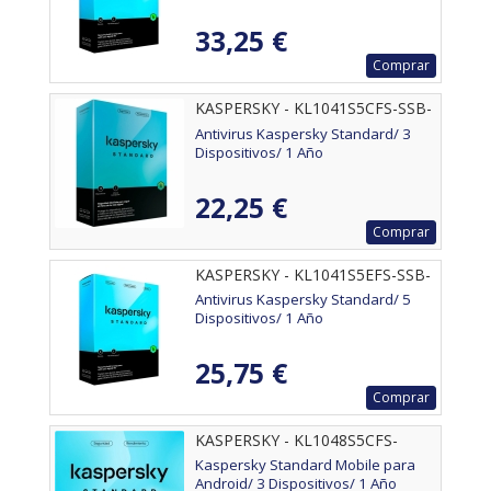
33,25 €
Comprar
KASPERSKY - KL1041S5CFS-SSB-
ES
Antivirus Kaspersky Standard/ 3
Dispositivos/ 1 Año
22,25 €
Comprar
KASPERSKY - KL1041S5EFS-SSB-
ES
Antivirus Kaspersky Standard/ 5
Dispositivos/ 1 Año
25,75 €
Comprar
KASPERSKY - KL1048S5CFS-
MSBES
Kaspersky Standard Mobile para
Android/ 3 Dispositivos/ 1 Año