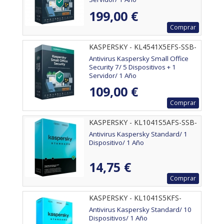
199,00 €
Comprar
KASPERSKY - KL4541X5EFS-SSB-
ES
Antivirus Kaspersky Small Office
Security 7/ 5 Dispositivos + 1
Servidor/ 1 Año
109,00 €
Comprar
KASPERSKY - KL1041S5AFS-SSB-
ES
Antivirus Kaspersky Standard/ 1
Dispositivo/ 1 Año
14,75 €
Comprar
KASPERSKY - KL1041S5KFS-
MSBES
Antivirus Kaspersky Standard/ 10
Dispositivos/ 1 Año