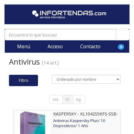
Menú
Acceso
Contacto
0
Antivirus
(14 art.)
Filtro
Ant.
01
Sig.
KASPERSKY - KL1042S5KFS-SSB-
ES
Antivirus Kaspersky Plus/ 10
Dispositivos/ 1 Año