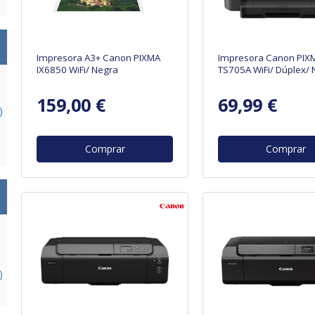
Impresora A3+ Canon PIXMA
Impresora Canon PIX
IX6850 WiFi/ Negra
TS705A WiFi/ Dúplex/ 
159,00 €
69,99 €
)
Comprar
Comprar
)