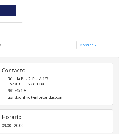
g.
Mostrar
Contacto
Rúa da Paz 2, Esc.A 1ºB
15270
CEE
,
A Coruña
981745193
tiendaonline@infortendas.com
Horario
09:00 - 20:00