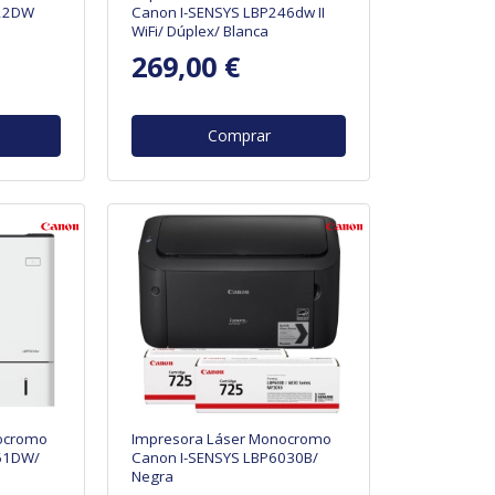
122DW
Canon I-SENSYS LBP246dw II
WiFi/ Dúplex/ Blanca
269,00 €
Comprar
ocromo
Impresora Láser Monocromo
61DW/
Canon I-SENSYS LBP6030B/
Negra