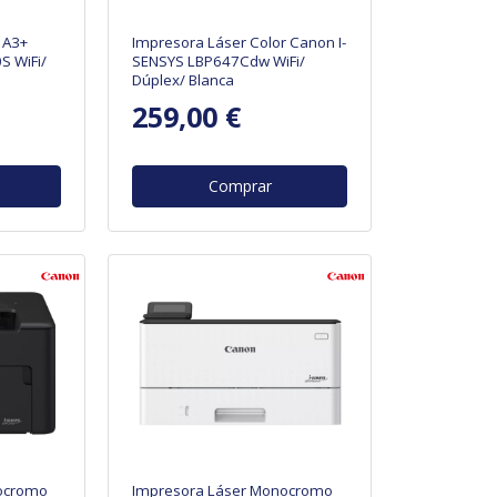
 A3+
Impresora Láser Color Canon I-
S WiFi/
SENSYS LBP647Cdw WiFi/
Dúplex/ Blanca
259,00 €
Comprar
ocromo
Impresora Láser Monocromo