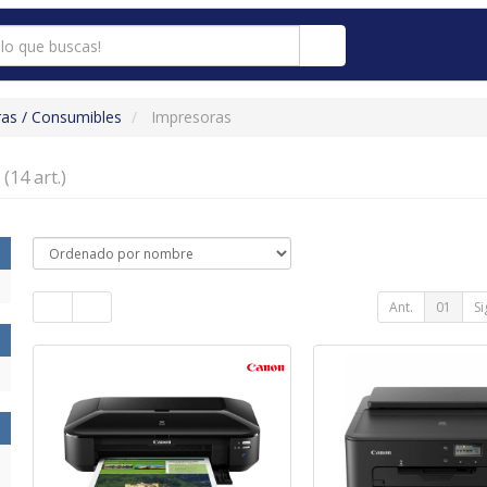
as / Consumibles
Impresoras
s
(14 art.)
Ant.
01
Si