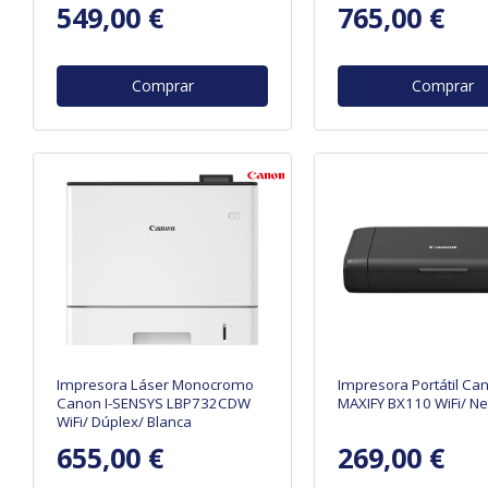
549,00 €
765,00 €
Comprar
Comprar
Impresora Láser Monocromo
Impresora Portátil Ca
Canon I-SENSYS LBP732CDW
MAXIFY BX110 WiFi/ N
WiFi/ Dúplex/ Blanca
655,00 €
269,00 €