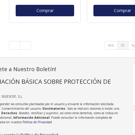
Comprar
Comprar
Ant.
01
Si
ete a Nuestro Boletín!
ACIÓN BÁSICA SOBRE PROTECCIÓN DE
: SIGESCEE, S.L.
sponder las consultas planteadas por el usuario y enviarle la información solicitada;
: Consentimiento del usuario;
Destinatarios
: Solo se realizan cesiones si existe una
;
Derechos
: Acceder, rectificar y suprimir, así como otros derechos, como se indica en
adicional;
Información Adicional
: Puede consultar la información completa de
Datos en nuestra
Política de Privacidad
.
 y acepto la
Política de Privacidad
.