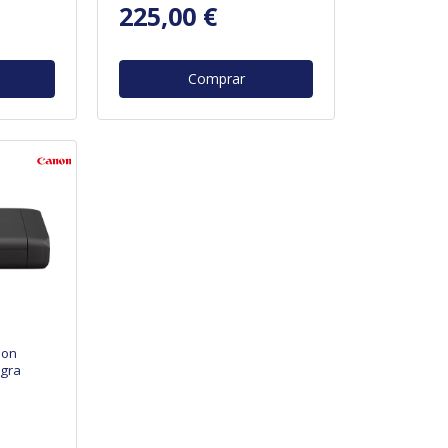
225,00 €
Comprar
non
egra