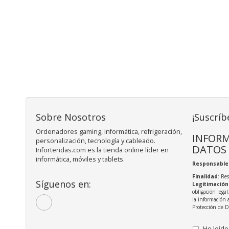
Sobre Nosotros
¡Suscríb
Ordenadores gaming, informática, refrigeración,
INFORM
personalización, tecnología y cableado.
DATOS
Infortendas.com es la tienda online líder en
informática, móviles y tablets.
Responsable
Finalidad
: Re
Síguenos en:
Legitimación
obligación legal
la información 
Protección de 
He leído