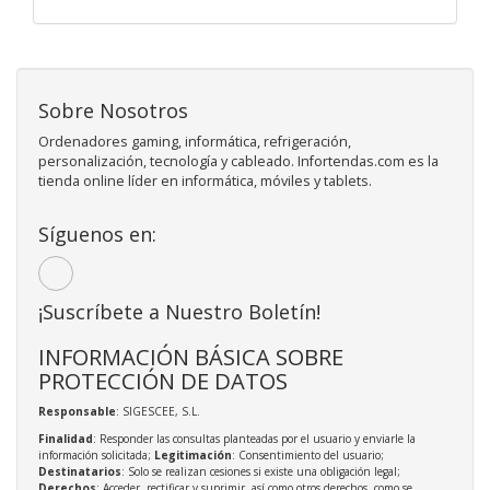
Sobre Nosotros
Ordenadores gaming, informática, refrigeración,
personalización, tecnología y cableado. Infortendas.com es la
tienda online líder en informática, móviles y tablets.
Síguenos en:
¡Suscríbete a Nuestro Boletín!
INFORMACIÓN BÁSICA SOBRE
PROTECCIÓN DE DATOS
Responsable
: SIGESCEE, S.L.
Finalidad
: Responder las consultas planteadas por el usuario y enviarle la
información solicitada;
Legitimación
: Consentimiento del usuario;
Destinatarios
: Solo se realizan cesiones si existe una obligación legal;
Derechos
: Acceder, rectificar y suprimir, así como otros derechos, como se