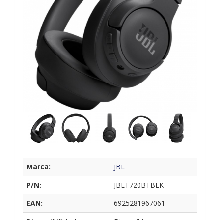
Marca:
JBL
P/N:
JBLT720BTBLK
EAN:
6925281967061