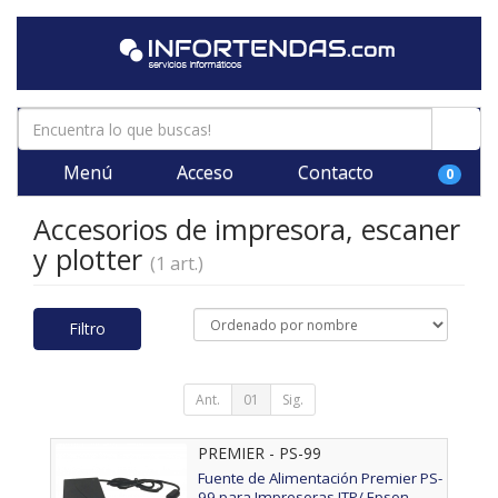
Menú
Acceso
Contacto
0
Accesorios de impresora, escaner
y plotter
(1 art.)
Filtro
Ant.
01
Sig.
PREMIER - PS-99
Fuente de Alimentación Premier PS-
99 para Impresoras ITP/ Epson