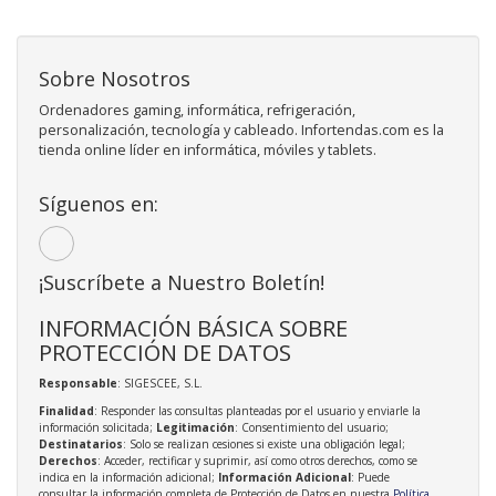
Sobre Nosotros
Ordenadores gaming, informática, refrigeración,
personalización, tecnología y cableado. Infortendas.com es la
tienda online líder en informática, móviles y tablets.
Síguenos en:
¡Suscríbete a Nuestro Boletín!
INFORMACIÓN BÁSICA SOBRE
PROTECCIÓN DE DATOS
Responsable
: SIGESCEE, S.L.
Finalidad
: Responder las consultas planteadas por el usuario y enviarle la
información solicitada;
Legitimación
: Consentimiento del usuario;
Destinatarios
: Solo se realizan cesiones si existe una obligación legal;
Derechos
: Acceder, rectificar y suprimir, así como otros derechos, como se
indica en la información adicional;
Información Adicional
: Puede
consultar la información completa de Protección de Datos en nuestra
Política