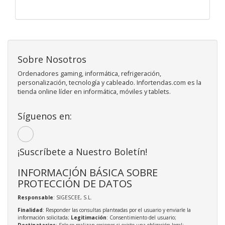
Sobre Nosotros
Ordenadores gaming, informática, refrigeración,
personalización, tecnología y cableado. Infortendas.com es la
tienda online líder en informática, móviles y tablets.
Síguenos en:
¡Suscríbete a Nuestro Boletín!
INFORMACIÓN BÁSICA SOBRE
PROTECCIÓN DE DATOS
Responsable
: SIGESCEE, S.L.
Finalidad
: Responder las consultas planteadas por el usuario y enviarle la
información solicitada;
Legitimación
: Consentimiento del usuario;
Destinatarios
: Solo se realizan cesiones si existe una obligación legal;