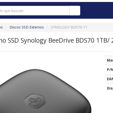
os
Discos SSD Externos
SYNOLOGY BDS70-1T
no SSD Synology BeeDrive BDS70 1TB/ 2
Ma
P/N
EA
Dis