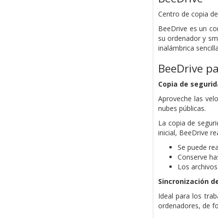
Centro de copia d
BeeDrive es un con
su ordenador y sma
inalámbrica sencil
BeeDrive pa
Copia de segurid
Aproveche las velo
nubes públicas.
La copia de seguri
inicial, BeeDrive 
Se puede rea
Conserve has
Los archivos
Sincronización d
Ideal para los tra
ordenadores, de f