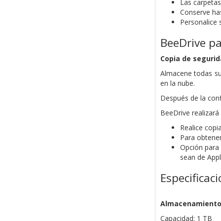
Las carpeta
Conserve has
Personalice s
BeeDrive pa
Copia de segurid
Almacene todas sus
en la nube.
Después de la conf
BeeDrive realizará
Realice copi
Para obtener
Opción para 
sean de App
Especificac
Almacenamient
Capacidad: 1 TB