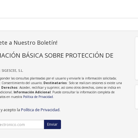
ete a Nuestro Boletín!
ACIÓN BÁSICA SOBRE PROTECCIÓN DE
: SIGESCEE, S.L.
sponder las consultas planteadas por el usuario y enviarle la información solicitada;
: Consentimiento del usuario;
Destinatarios
: Solo se realizan cesiones si existe una
;
Derechos
: Acceder, rectificar y suprimir, así como otros derechos, como se indica en
adicional;
Información Adicional
: Puede consultar la información completa de
Datos en nuestra
Política de Privacidad
.
 y acepto la
Política de Privacidad
.
Enviar