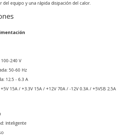
or del equipo y una rápida disipación del calor.
iones
limentación
: 100-240 V
ada: 50-60 Hz
a: 12.5 - 6.3 A
e: +5V 15A / +3.3V 15A / +12V 70A / -12V 0.3A / +5VSB 2.5A
m
d: Inteligente
so