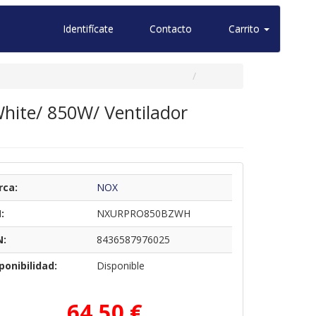
Identifícate
Contacto
Carrito
ite/ 850W/ Ventilador
rca:
NOX
:
NXURPRO850BZWH
N:
8436587976025
ponibilidad:
Disponible
64,50 €