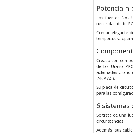
Potencia hi
Las fuentes Nox U
necesidad de tu P
Con un elegante d
temperatura óptima
Componente
Creada con compone
de las Urano PRO 
aclamadas Urano en
240V AC).
Su placa de circui
para las configura
6 sistemas 
Se trata de una f
circunstancias.
Además, sus cables