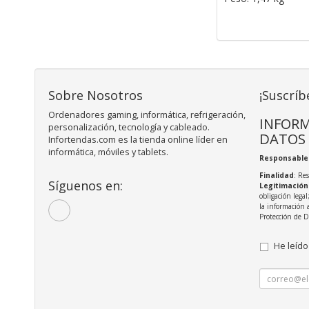
Sobre Nosotros
¡Suscríb
Ordenadores gaming, informática, refrigeración,
INFORM
personalización, tecnología y cableado.
DATOS
Infortendas.com es la tienda online líder en
informática, móviles y tablets.
Responsable
Finalidad
: Re
Síguenos en:
Legitimación
obligación legal
la información 
Protección de 
He leído