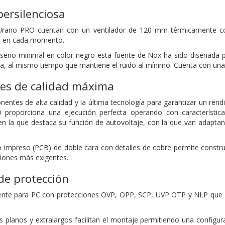
persilenciosa
rano PRO cuentan con un ventilador de 120 mm térmicamente con
C en cada momento.
iseño minimal en color negro esta fuente de Nox ha sido diseñada
, al mismo tiempo que mantiene el ruido al mínimo. Cuenta con una di
s de calidad máxima
ntes de alta calidad y la última tecnología para garantizar un rendim
proporciona una ejecución perfecta operando con característic
 la que destaca su función de autovoltaje, con la que van adaptan
to impreso (PCB) de doble cara con detalles de cobre permite constr
ciones más exigentes.
de protección
uente para PC con protecciones OVP, OPP, SCP, UVP OTP y NLP que g
 planos y extralargos facilitan el montaje permitiendo una configur