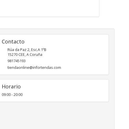
Contacto
Rúa da Paz 2, Esc.A 1ºB
15270
CEE
,
A Coruña
981745193
tiendaonline@infortendas.com
Horario
09:00 - 20:00