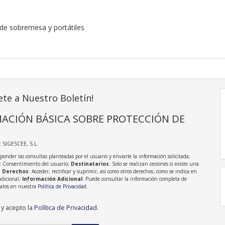
de sobremesa y portátiles
ete a Nuestro Boletín!
ACIÓN BÁSICA SOBRE PROTECCIÓN DE
: SIGESCEE, S.L.
sponder las consultas planteadas por el usuario y enviarle la información solicitada;
: Consentimiento del usuario;
Destinatarios
: Solo se realizan cesiones si existe una
;
Derechos
: Acceder, rectificar y suprimir, así como otros derechos, como se indica en
adicional;
Información Adicional
: Puede consultar la información completa de
Datos en nuestra
Política de Privacidad
.
 y acepto la
Política de Privacidad
.