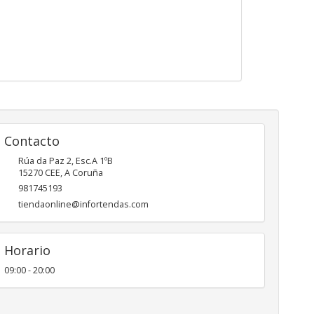
Contacto
Rúa da Paz 2, Esc.A 1ºB
15270
CEE
,
A Coruña
981745193
tiendaonline@infortendas.com
Horario
09:00 - 20:00