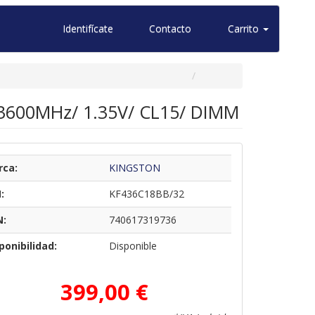
Identifícate
Contacto
Carrito
3600MHz/ 1.35V/ CL15/ DIMM
rca:
KINGSTON
:
KF436C18BB/32
N:
740617319736
ponibilidad:
Disponible
399,00 €