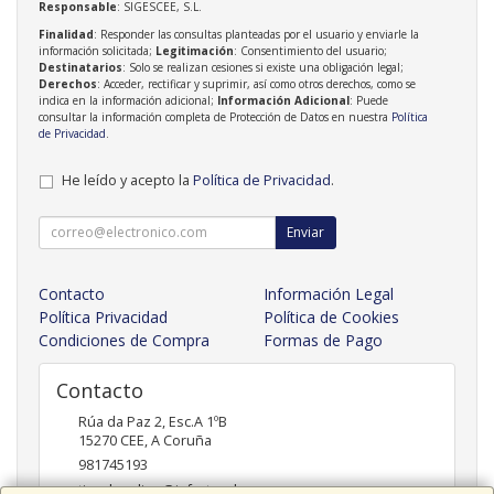
Responsable
: SIGESCEE, S.L.
Finalidad
: Responder las consultas planteadas por el usuario y enviarle la
información solicitada;
Legitimación
: Consentimiento del usuario;
Destinatarios
: Solo se realizan cesiones si existe una obligación legal;
Derechos
: Acceder, rectificar y suprimir, así como otros derechos, como se
indica en la información adicional;
Información Adicional
: Puede
consultar la información completa de Protección de Datos en nuestra
Política
de Privacidad
.
He leído y acepto la
Política de Privacidad
.
Enviar
Contacto
Información Legal
Política Privacidad
Política de Cookies
Condiciones de Compra
Formas de Pago
Contacto
Rúa da Paz 2, Esc.A 1ºB
15270
CEE
,
A Coruña
981745193
tiendaonline@infortendas.com