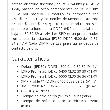
acceso aleatorio síncrona), de 2G x 64 bits (16 GB) y
1Rx8, basado en ocho componentes de 2G x 8 bits
FBGA por módulo. El módulo es compatible con
AMD® EXPO v1.1 y los Perfiles de Memoria Extremos
de Intel® (Intel® XMP) 3.0. Cada módulo ha sido
probado para funcionar a DDR5-6400 con una latencia
baja de 32-39-39 a 1.4V. Los SPD están programados
con la latencia estándar JEDEC DDR5-4800 de 40-39-
39 a 1.1V. Cada DIMM de 288 pines utiliza dedos de
contacto de oro.
Características
Default (JEDEC): DDR5-4800 CL40-39-39 @1.1V
EXPO Profile #0: DDR5-6400 CL32-39-39 @1.4V
EXPO Profile #1: DDR5-6000 CL30-36-36 @1.4V
XMP Profile #1: DDR5-6400 CL32-39-39 @1.4V
XMP Profile #2: DDR5-6000 CL30-36-36 @1.4V
CL(IDD): 40 ciclos
Tiempo de ciclo de fila (tRCmin): 48ns (mín.)
Tiempo de refresco a activo/refresco: 295ns
(mín.)