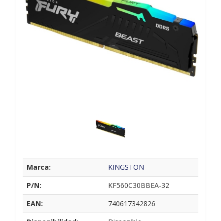
Marca:
KINGSTON
P/N:
KF560C30BBEA-32
EAN:
740617342826