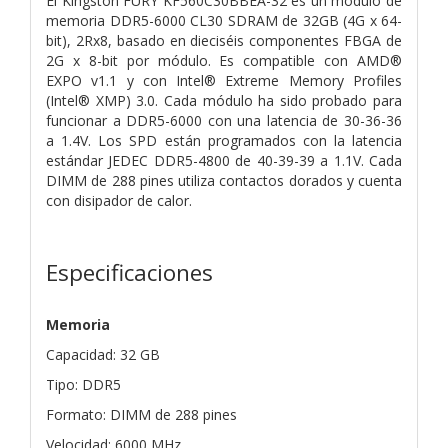
El Kingston FURY KF560C30BBEA-32 es un módulo de
memoria DDR5-6000 CL30 SDRAM de 32GB (4G x 64-
bit), 2Rx8, basado en dieciséis componentes FBGA de
2G x 8-bit por módulo. Es compatible con AMD®
EXPO v1.1 y con Intel® Extreme Memory Profiles
(Intel® XMP) 3.0. Cada módulo ha sido probado para
funcionar a DDR5-6000 con una latencia de 30-36-36
a 1.4V. Los SPD están programados con la latencia
estándar JEDEC DDR5-4800 de 40-39-39 a 1.1V. Cada
DIMM de 288 pines utiliza contactos dorados y cuenta
con disipador de calor.
Especificaciones
Memoria
Capacidad: 32 GB
Tipo: DDR5
Formato: DIMM de 288 pines
Velocidad: 6000 MHz