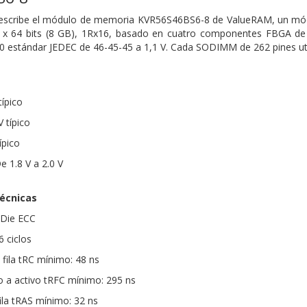
escribe el módulo de memoria KVR56S46BS6-8 de ValueRAM, un 
 x 64 bits (8 GB), 1Rx16, basado en cuatro componentes FBGA de
 estándar JEDEC de 46-45-45 a 1,1 V. Cada SODIMM de 262 pines uti
típico
 típico
ípico
 1.8 V a 2.0 V
técnicas
-Die ECC
6 ciclos
 fila tRC mínimo: 48 ns
 a activo tRFC mínimo: 295 ns
ila tRAS mínimo: 32 ns