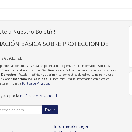
ete a Nuestro Boletín!
ACIÓN BÁSICA SOBRE PROTECCIÓN DE
: SIGESCEE, S.L.
sponder las consultas planteadas por el usuario y enviarle la información solicitada;
: Consentimiento del usuario;
Destinatarios
: Solo se realizan cesiones si existe una
;
Derechos
: Acceder, rectificar y suprimir, así como otros derechos, como se indica en
adicional;
Información Adicional
: Puede consultar la información completa de
Datos en nuestra
Política de Privacidad
.
 y acepto la
Política de Privacidad
.
Enviar
Información Legal