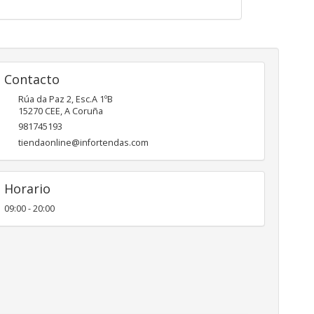
Contacto
Rúa da Paz 2, Esc.A 1ºB
15270
CEE
,
A Coruña
981745193
tiendaonline@infortendas.com
Horario
09:00 - 20:00