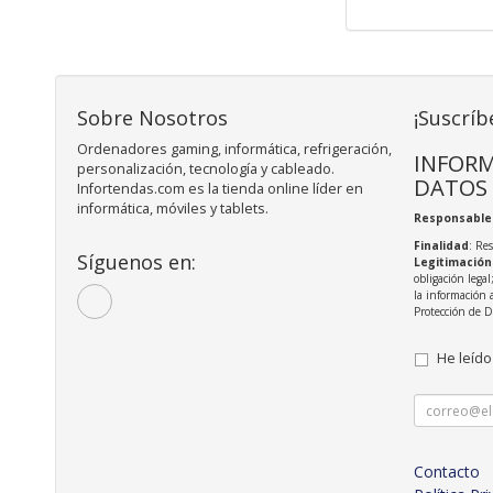
Sobre Nosotros
¡Suscríb
Ordenadores gaming, informática, refrigeración,
INFORM
personalización, tecnología y cableado.
DATOS
Infortendas.com es la tienda online líder en
informática, móviles y tablets.
Responsable
Finalidad
: Re
Síguenos en:
Legitimación
obligación legal
la información 
Protección de 
He leído
Contacto