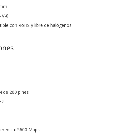
0 mm
4 V-0
ible con RoHS y libre de halógenos
iones
 de 260 pines
Hz
ferencia: 5600 Mbps