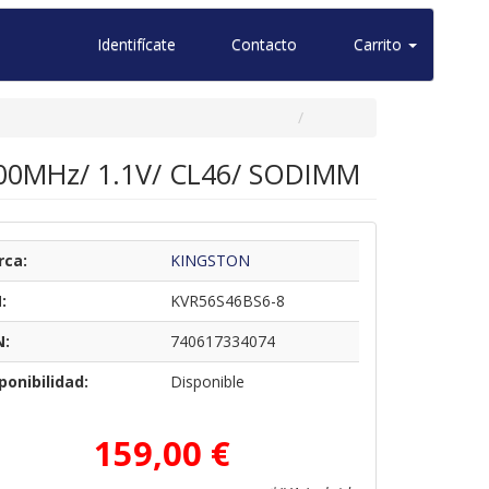
Identifícate
Contacto
Carrito
00MHz/ 1.1V/ CL46/ SODIMM
rca:
KINGSTON
:
KVR56S46BS6-8
N:
740617334074
ponibilidad:
Disponible
159,00 €