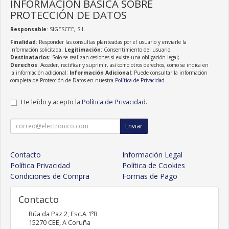
INFORMACIÓN BÁSICA SOBRE
PROTECCIÓN DE DATOS
Responsable
: SIGESCEE, S.L.
Finalidad
: Responder las consultas planteadas por el usuario y enviarle la
información solicitada;
Legitimación
: Consentimiento del usuario;
Destinatarios
: Solo se realizan cesiones si existe una obligación legal;
Derechos
: Acceder, rectificar y suprimir, así como otros derechos, como se indica en
la información adicional;
Información Adicional
: Puede consultar la información
completa de Protección de Datos en nuestra
Política de Privacidad
.
He leído y acepto la
Política de Privacidad
.
Enviar
Contacto
Información Legal
Política Privacidad
Política de Cookies
Condiciones de Compra
Formas de Pago
Contacto
Rúa da Paz 2, Esc.A 1ºB
15270
CEE
,
A Coruña