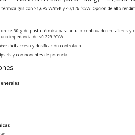
 térmica gris con ≥1,695 W/m·K y ≤0,126 °C/W. Opción de alto rendim
rece 50 g de pasta térmica para un uso continuado en talleres y c
 una impedancia de ≤0,229 °C/W.
te:
fácil acceso y dosificación controlada.
psets y componentes de potencia.
iones
generales
nicas
.695