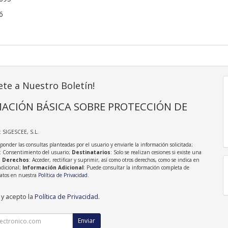
6
ete a Nuestro Boletín!
ACIÓN BÁSICA SOBRE PROTECCIÓN DE
: SIGESCEE, S.L.
sponder las consultas planteadas por el usuario y enviarle la información solicitada;
: Consentimiento del usuario;
Destinatarios
: Solo se realizan cesiones si existe una
;
Derechos
: Acceder, rectificar y suprimir, así como otros derechos, como se indica en
adicional;
Información Adicional
: Puede consultar la información completa de
Datos en nuestra
Política de Privacidad
.
 y acepto la
Política de Privacidad
.
Enviar