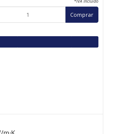
*IVA Incluido
Comprar
W/m·K