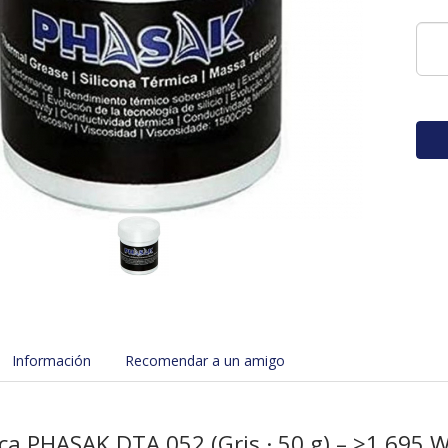
Información
Recomendar a un amigo
ca PHASAK DTA 052 (Gris · 50 g) – ≥1,695 