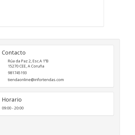
Contacto
Rúa da Paz 2, Esc.A 1ºB
15270
CEE
,
A Coruña
981745193
tiendaonline@infortendas.com
Horario
09:00 - 20:00