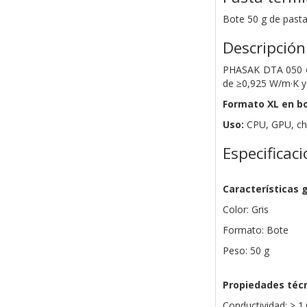
Bote 50 g de pasta
Descripción
PHASAK DTA 050 of
de ≥0,925 W/m·K y
Formato XL en bo
Uso:
CPU, GPU, chi
Especificac
Características 
Color: Gris
Formato: Bote
Peso: 50 g
Propiedades téc
Conductividad: > 1