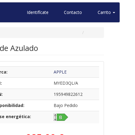
Identifícate
Contacto
Carrito
rde Azulado
rca:
APPLE
:
MYED3QL/A
N:
195949822612
ponibilidad:
Bajo Pedido
se energética: