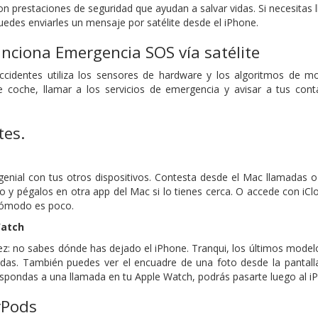
on prestaciones de seguridad que ayudan a salvar vidas. Si necesitas 
puedes enviarles un mensaje por satélite desde el iPhone.
nciona Emergencia SOS vía satélite
ccidentes utiliza los sensores de hardware y los algoritmos de m
e coche, llamar a los servicios de emergencia y avisar a tus con
tes.
 genial con tus otros dispositivos. Contesta desde el Mac llamadas
no y pégalos en otra app del Mac si lo tienes cerca. O accede con iCl
 Cómodo es poco.
Watch
z: no sabes dónde has dejado el iPhone. Tranqui, los últimos mode
das. También puedes ver el encuadre de una foto desde la pantalla 
spondas a una llamada en tu Apple Watch, podrás pasarte luego al i
rPods