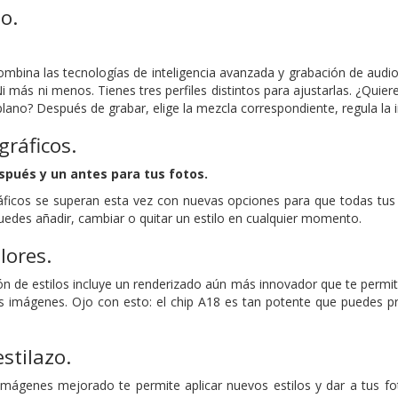
o.
mbina las tecnologías de inteligencia avanzada y grabación de audio
i más ni menos. Tienes tres perfiles distintos para ajustarlas. ¿Quie
lano? Después de grabar, elige la mezcla correspondiente, regula la in
gráficos.
spués y un antes para tus fotos.
áficos se superan esta vez con nuevas opciones para que todas tus f
edes añadir, cambiar o quitar un estilo en cualquier momento.
olores.
n de estilos incluye un renderizado aún más innovador que te permite 
 imágenes. Ojo con esto: el chip A18 es tan potente que puedes prev
estilazo.
 imágenes mejorado te permite aplicar nuevos estilos y dar a tus f