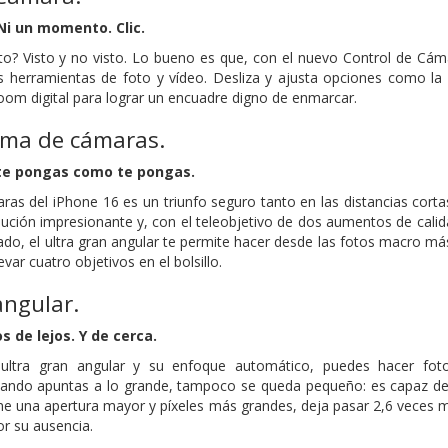
 Ni un momento. Clic.
cto? Visto y no visto. Lo bueno es que, con el nuevo Control de Cá
s herramientas de foto y vídeo. Desliza y ajusta opciones como la
zoom digital para lograr un encuadre digno de enmarcar.
ema de cámaras.
 te pongas como te pongas.
ras del iPhone 16 es un triunfo seguro tanto en las distancias cor
lución impresionante y, con el teleobjetivo de dos aumentos de calid
o lado, el ultra gran angular te permite hacer desde las fotos macr
var cuatro objetivos en el bolsillo.
angular.
 de lejos. Y de cerca.
 ultra gran angular y su enfoque automático, puedes hacer fot
ndo apuntas a lo grande, tampoco se queda pequeño: es capaz de 
e una apertura mayor y píxeles más grandes, deja pasar 2,6 veces m
por su ausencia.