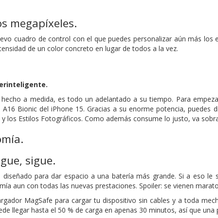
os megapíxeles.
evo cuadro de control con el que puedes personalizar aún más los es
ntensidad de un color concreto en lugar de todos a la vez.
r­inteligente.
, hecho a medida, es todo un adelantado a su tiempo. Para empeza
p A16 Bionic del iPhone 15. Gracias a su enorme potencia, puedes d
 y los Estilos Fotográficos. Como además consume lo justo, va sobr
mía.
igue, sigue.
 diseñado para dar espacio a una batería más grande. Si a eso le su
ía aun con todas las nuevas prestaciones. Spoiler: se vienen marato
rgador MagSafe para cargar tu dispositivo sin cables y a toda mec
ede llegar hasta el 50 % de carga en apenas 30 minutos, así que una 