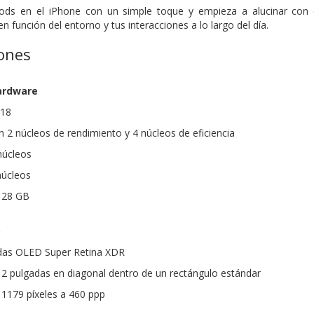
Pods en el iPhone con un simple toque y empieza a alucinar con el
función del entorno y tus interacciones a lo largo del día.
iones
ardware
A18
n 2 núcleos de rendimiento y 4 núcleos de eficiencia
núcleos
núcleos
128 GB
o
adas OLED Super Retina XDR
12 pulgadas en diagonal dentro de un rectángulo estándar
 1179 píxeles a 460 ppp