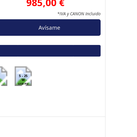
985,00 €
*IVA y CANON Incluido
Avísame
5 - 25
W
USB PD