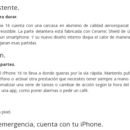
stente.
ra durar.
one 16 cuenta con una carcasa en aluminio de calidad aeroespacial 
resistible. La parte delantera está fabricada con Ceramic Shield de 
n un smartphone. Y su nuevo diseño interno disipa el calor de maner
ganan esas partidas.
n.
 partes.
l iPhone 16 te lleva a donde quieras por la vía rápida. Mantenlo pu
teléfono o activar otra prestación que necesites tener siempre a mano
omatizar una serie de tareas o cambiar de acción según la hora del 
 una app, como poner alarmas o pedir un café.
píxel.
emergencia, cuenta con tu iPhone.