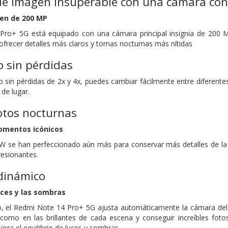
de imagen insuperable con una cámara con
en de 200 MP
Pro+ 5G está equipado con una cámara principal insignia de 200 MP
ofrecer detalles más claros y tomas nocturnas más nítidas
 sin pérdidas
 sin pérdidas de 2x y 4x, puedes cambiar fácilmente entre diferente
 de lugar.
fotos nocturnas
momentos icónicos
W se han perfeccionado aún más para conservar más detalles de la 
esionantes.
dinámico
uces y las sombras
, el Redmi Note 14 Pro+ 5G ajusta automáticamente la cámara del t
como en las brillantes de cada escena y conseguir increíbles foto
ora el equilibrio de luces y sombras.