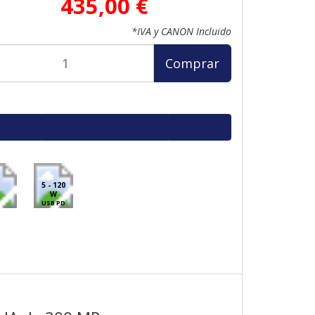
435,00 €
*IVA y CANON Incluido
Comprar
5 - 120
W
USB PD