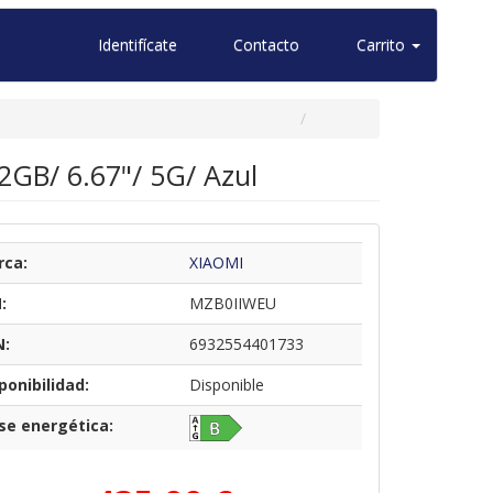
Identifícate
Contacto
Carrito
GB/ 6.67"/ 5G/ Azul
rca:
XIAOMI
:
MZB0IIWEU
N:
6932554401733
ponibilidad:
Disponible
se energética: