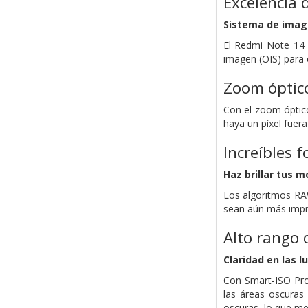
Excelencia 
Sistema de imag
El Redmi Note 14 
imagen (OIS) para 
Zoom óptico
Con el zoom óptico
haya un píxel fuera
Increíbles 
Haz brillar tus 
Los algoritmos RA
sean aún más impr
Alto rango 
Claridad en las l
Con Smart-ISO Pro
las áreas oscuras 
oscuras, lo que mej