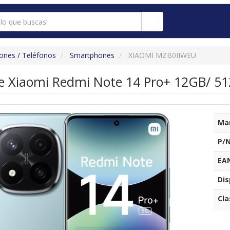
nes / Teléfonos
Smartphones
XIAOMI MZB0IIWEU
 Xiaomi Redmi Note 14 Pro+ 12GB/ 512
Ma
P/N
EA
Dis
Cla