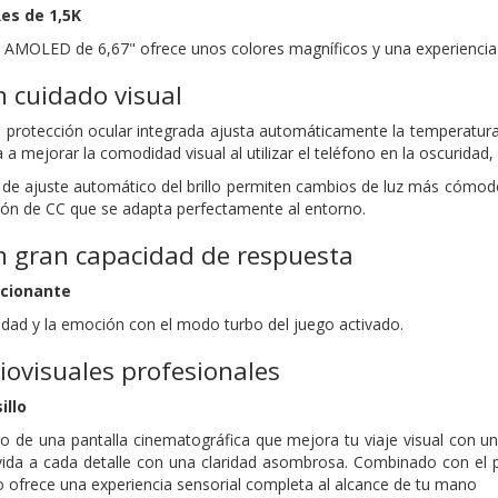
Res de 1,5K
ia AMOLED de 6,67" ofrece unos colores magníficos y una experiencia 
n cuidado visual
 protección ocular integrada ajusta automáticamente la temperatura d
a mejorar la comodidad visual al utilizar el teléfono en la oscuridad, l
s de ajuste automático del brillo permiten cambios de luz más cómo
ón de CC que se adapta perfectamente al entorno.
n gran capacidad de respuesta
ocionante
vidad y la emoción con el modo turbo del juego activado.
iovisuales profesionales
illo
llo de una pantalla cinematográfica que mejora tu viaje visual con un
vida a cada detalle con una claridad asombrosa. Combinado con el p
llo ofrece una experiencia sensorial completa al alcance de tu mano