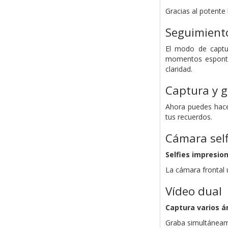
Gracias al potente
Seguimient
El modo de captur
momentos espontá
claridad.
Captura y g
Ahora puedes hacer
tus recuerdos.
Cámara self
Selfies impresio
La cámara frontal u
Vídeo dual
Captura varios á
Graba simultáneame