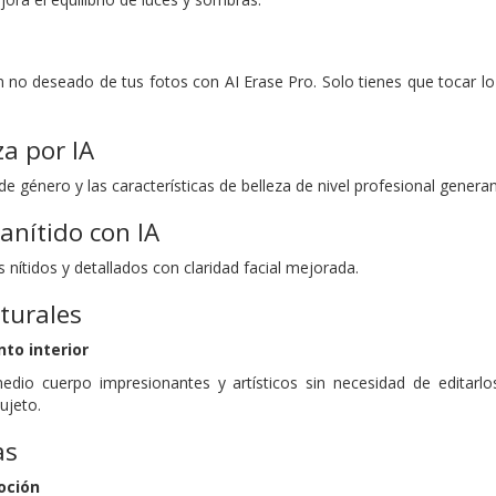
o
n no deseado de tus fotos con AI Erase Pro. Solo tienes que tocar 
a por IA
e género y las características de belleza de nivel profesional generan
anítido con IA
s nítidos y detallados con claridad facial mejorada.
turales
to interior
edio cuerpo impresionantes y artísticos sin necesidad de editar
ujeto.
as
oción