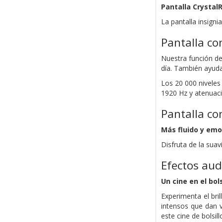
Pantalla Crystal
La pantalla insign
Pantalla co
Nuestra función de
día. También ayuda 
Los 20 000 nivele
1920 Hz y atenuaci
Pantalla co
Más fluido y em
Disfruta de la sua
Efectos aud
Un cine en el bols
Experimenta el bri
intensos que dan 
este cine de bolsi