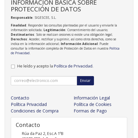
INFORMACIÓN BÁSICA SOBRE
PROTECCIÓN DE DATOS
Responsable
: SIGESCEE, S.L.
Finalidad
: Responder las consultas planteadas por el usuario y enviarle la
información solicitada;
Legitimación
: Consentimiento del usuario;
Destinatarios
: Solo se realizan cesiones si existe una obligación legal;
Derechos
: Acceder, rectificar y suprimir, así como otros derechos, como se
indica en la información adicional;
Información Adicional
: Puede
consultar la información completa de Protección de Datos en nuestra
Política
de Privacidad
.
He leído y acepto la
Política de Privacidad
.
Enviar
Contacto
Información Legal
Política Privacidad
Política de Cookies
Condiciones de Compra
Formas de Pago
Contacto
Rúa da Paz 2, Esc.A 1ºB