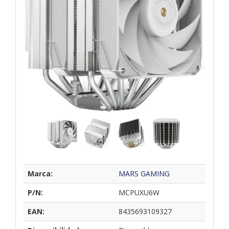
Marca:
MARS GAMING
P/N:
MCPUXU6W
EAN:
8435693109327