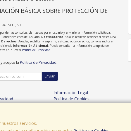
ACIÓN BÁSICA SOBRE PROTECCIÓN DE
: SIGESCEE, S.L.
sponder las consultas planteadas por el usuario y enviarle la información solicitada;
: Consentimiento del usuario;
Destinatarios
: Solo se realizan cesiones si existe una
;
Derechos
: Acceder, rectificar y suprimir, así como otros derechos, como se indica en
adicional;
Información Adicional
: Puede consultar la información completa de
Datos en nuestra
Política de Privacidad
.
 y acepto la
Política de Privacidad
.
Enviar
Información Legal
ivacidad
Política de Cookies
es de Compra
Formas de Pago
 nuestros servicios.
 cambiar la configuración, en nuestra
, , , , España. - C.I.F.: B15605298 - Tfno:
Política de Cookies
.