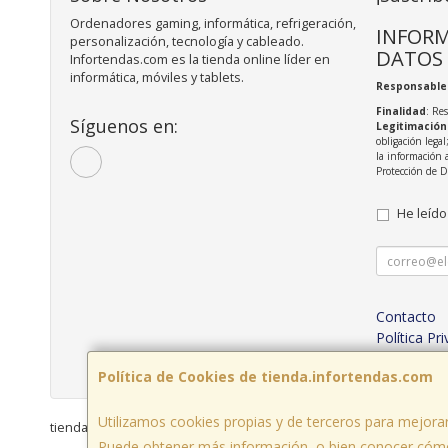
Ordenadores gaming, informática, refrigeración,
INFORM
personalización, tecnología y cableado.
DATOS
Infortendas.com es la tienda online líder en
informática, móviles y tablets.
Responsable
Finalidad
: Re
Síguenos en:
Legitimación
obligación legal
la información 
Protección de 
He leído
Contacto
Política Pr
Condicion
Política de Cookies de tienda.infortendas.com
Utilizamos cookies propias y de terceros para mejorar
tienda.infortendas.com © 2026
Puede obtener más información, o bien conocer cómo