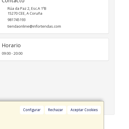
Contacto
Rúa da Paz 2, Esc.A 1ºB
15270
CEE
,
A Coruña
981745193
tiendaonline@infortendas.com
Horario
09:00 - 20:00
Configurar
Rechazar
Aceptar Cookies