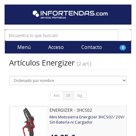
Menú
Acceso
Contacto
0
Artículos Energizer
(2 art.)
Ant.
01
Sig.
ENERGIZER - 3HCS02
Mini Motosierra Energizer 3HCS02/ 20V/
Sin Batería ni Cargador