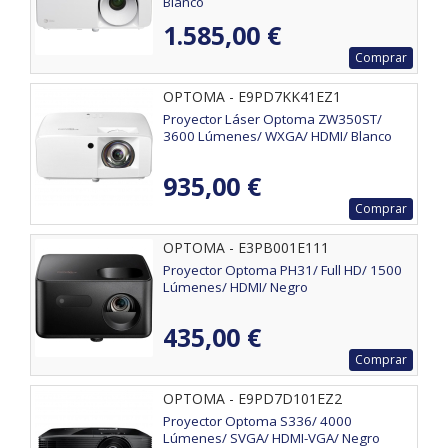
Blanco
1.585,00 €
Comprar
OPTOMA - E9PD7KK41EZ1
Proyector Láser Optoma ZW350ST/
3600 Lúmenes/ WXGA/ HDMI/ Blanco
935,00 €
Comprar
OPTOMA - E3PB001E111
Proyector Optoma PH31/ Full HD/ 1500
Lúmenes/ HDMI/ Negro
435,00 €
Comprar
OPTOMA - E9PD7D101EZ2
Proyector Optoma S336/ 4000
Lúmenes/ SVGA/ HDMI-VGA/ Negro