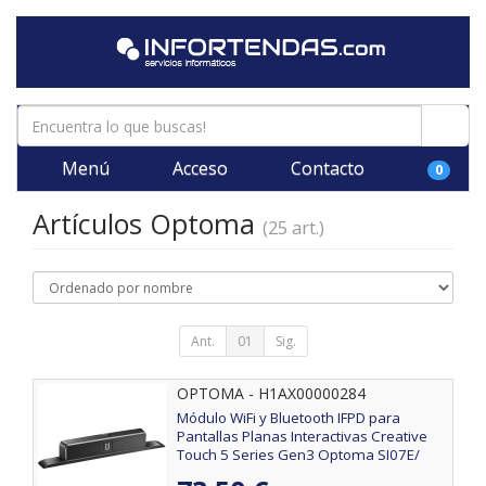
Menú
Acceso
Contacto
0
Artículos Optoma
(25 art.)
Ant.
01
Sig.
OPTOMA - H1AX00000284
Módulo WiFi y Bluetooth IFPD para
Pantallas Planas Interactivas Creative
Touch 5 Series Gen3 Optoma SI07E/
10m